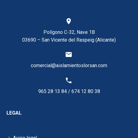


Polígono C-32, Nave 1B
03690 – San Vicente del Raspeig (Alicante)


comercial@aislamientoslorsan.com


965 28 13 84
/
674 12 80 38
LEGAL
Aviso legal