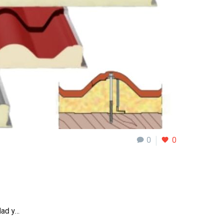
0
0
dad y…