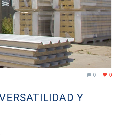
0
0
VERSATILIDAD Y
h…