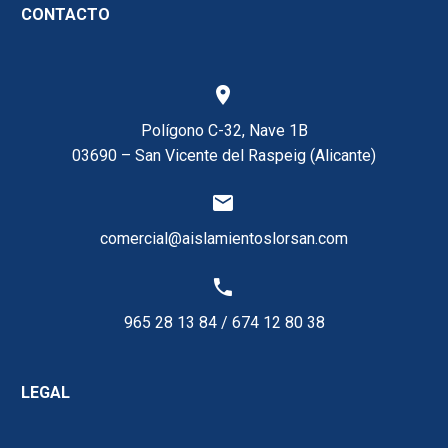
CONTACTO


Polígono C-32, Nave 1B
03690 – San Vicente del Raspeig (Alicante)


comercial@aislamientoslorsan.com


965 28 13 84
/
674 12 80 38
LEGAL