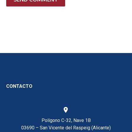
CONTACTO


Polígono C-32, Nave 1B
03690 – San Vicente del Raspeig (Alicante)